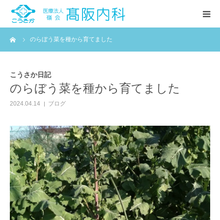
ーム
のらぼう菜を種から育てました
HOME
診療案内
こうさか日記
のらぼう菜を種から育てました
当院紹介
2024.04.14
ブログ
お知らせ
こうさか日記(ブログ)