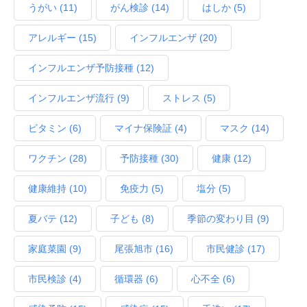
うがい
(11)
がん検診
(14)
はしか
(5)
アレルギー
(15)
インフルエンザ
(20)
インフルエンザ予防接種
(12)
インフルエンザ流行
(9)
ストレス
(5)
ビタミン
(6)
マイナ保険証
(4)
マスク
(14)
ワクチン
(28)
予防接種
(30)
健康
(12)
健康維持
(10)
免疫力
(5)
塩分
(5)
夏バテ
(12)
子ども
(8)
季節の変わり目
(9)
家庭菜園
(9)
尾張旭市
(16)
市民健診
(17)
市民検診
(4)
循環器
(6)
心不全
(6)