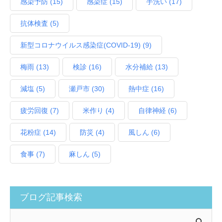
感染予防
(15)
感染症
(15)
手洗い
(17)
抗体検査
(5)
新型コロナウイルス感染症(COVID‑19)
(9)
梅雨
(13)
検診
(16)
水分補給
(13)
減塩
(5)
瀬戸市
(30)
熱中症
(16)
疲労回復
(7)
米作り
(4)
自律神経
(6)
花粉症
(14)
防災
(4)
風しん
(6)
食事
(7)
麻しん
(5)
ブログ記事検索