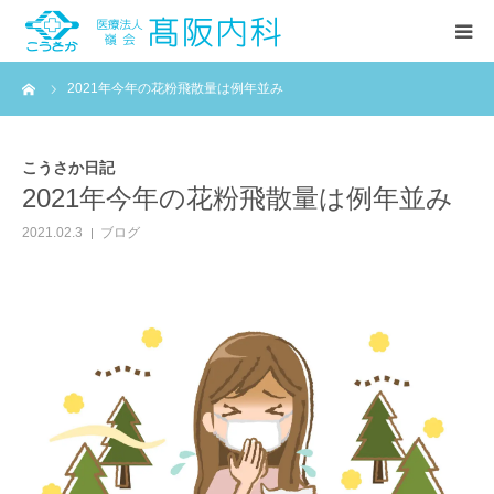
ーム
2021年今年の花粉飛散量は例年並み
HOME
診療案内
こうさか日記
2021年今年の花粉飛散量は例年並み
当院紹介
2021.02.3
ブログ
お知らせ
こうさか日記(ブログ)