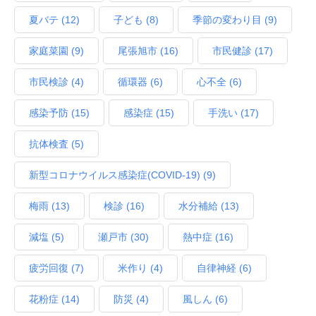
夏バテ
(12)
子ども
(8)
季節の変わり目
(9)
家庭菜園
(9)
尾張旭市
(16)
市民健診
(17)
市民検診
(4)
循環器
(6)
心不全
(6)
感染予防
(15)
感染症
(15)
手洗い
(17)
抗体検査
(5)
新型コロナウイルス感染症(COVID‑19)
(9)
梅雨
(13)
検診
(16)
水分補給
(13)
減塩
(5)
瀬戸市
(30)
熱中症
(16)
疲労回復
(7)
米作り
(4)
自律神経
(6)
花粉症
(14)
防災
(4)
風しん
(6)