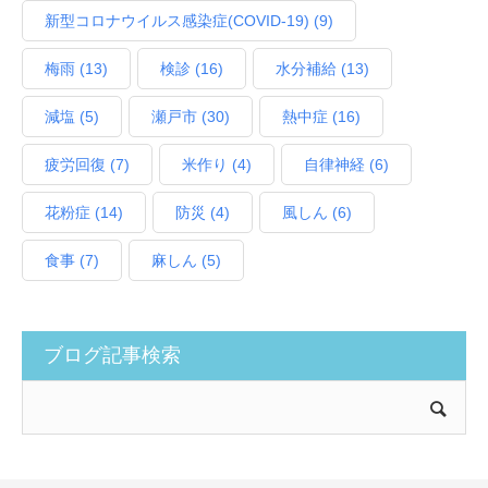
新型コロナウイルス感染症(COVID‑19)
(9)
梅雨
(13)
検診
(16)
水分補給
(13)
減塩
(5)
瀬戸市
(30)
熱中症
(16)
疲労回復
(7)
米作り
(4)
自律神経
(6)
花粉症
(14)
防災
(4)
風しん
(6)
食事
(7)
麻しん
(5)
ブログ記事検索