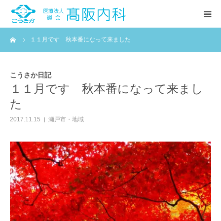
ーム
１１月です 秋本番になって来ました
HOME
診療案内
こうさか日記
１１月です 秋本番になって来まし
た
当院紹介
2017.11.15
瀬戸市・地域
お知らせ
こうさか日記(ブログ)