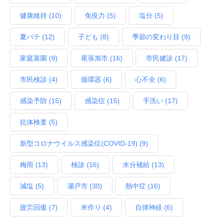
健康維持
(10)
免疫力
(5)
塩分
(5)
夏バテ
(12)
子ども
(8)
季節の変わり目
(9)
家庭菜園
(9)
尾張旭市
(16)
市民健診
(17)
市民検診
(4)
循環器
(6)
心不全
(6)
感染予防
(15)
感染症
(15)
手洗い
(17)
抗体検査
(5)
新型コロナウイルス感染症(COVID‑19)
(9)
梅雨
(13)
検診
(16)
水分補給
(13)
減塩
(5)
瀬戸市
(30)
熱中症
(16)
疲労回復
(7)
米作り
(4)
自律神経
(6)