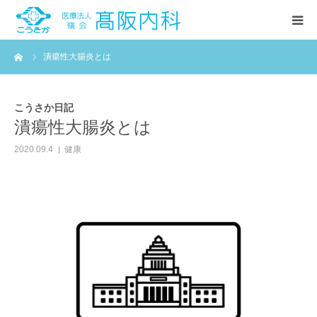
ーム
潰瘍性大腸炎とは
HOME
診療案内
こうさか日記
潰瘍性大腸炎とは
当院紹介
2020.09.4
健康
お知らせ
こうさか日記(ブログ)