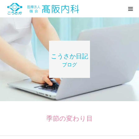
HOME
診療案内
こうさか日記
ブログ
当院紹介
お知らせ
こうさか日記(ブログ)
季節の変わり目