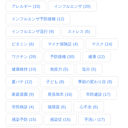
アレルギー
(15)
インフルエンザ
(20)
インフルエンザ予防接種
(12)
インフルエンザ流行
(9)
ストレス
(5)
ビタミン
(6)
マイナ保険証
(4)
マスク
(14)
ワクチン
(28)
予防接種
(30)
健康
(12)
健康維持
(10)
免疫力
(5)
塩分
(5)
夏バテ
(12)
子ども
(8)
季節の変わり目
(9)
家庭菜園
(9)
尾張旭市
(16)
市民健診
(17)
市民検診
(4)
循環器
(6)
心不全
(6)
感染予防
(15)
感染症
(15)
手洗い
(17)