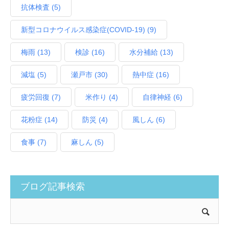
抗体検査
(5)
新型コロナウイルス感染症(COVID‑19)
(9)
梅雨
(13)
検診
(16)
水分補給
(13)
減塩
(5)
瀬戸市
(30)
熱中症
(16)
疲労回復
(7)
米作り
(4)
自律神経
(6)
花粉症
(14)
防災
(4)
風しん
(6)
食事
(7)
麻しん
(5)
ブログ記事検索