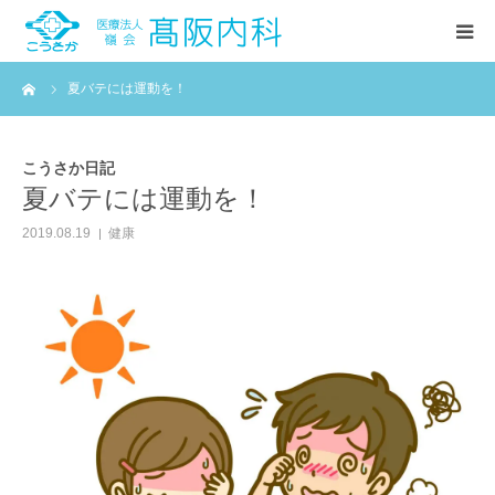
ーム
夏バテには運動を！
HOME
診療案内
こうさか日記
夏バテには運動を！
当院紹介
2019.08.19
健康
お知らせ
こうさか日記(ブログ)